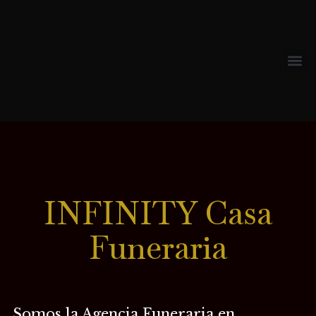
Servicios
Promoción
INFINITY Casa
Funeraria
Somos la Agencia Funeraria en